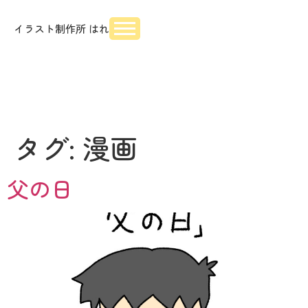
イラスト制作所 はれ
タグ:
漫画
父の日