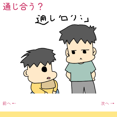
通じ合う？
前へ
←
次へ
→